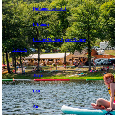
Qui sommes-nous ?
L’Équipe
Le label Station Sports Nature
Activités
Votre élément naturel
Terre
Eau
Air