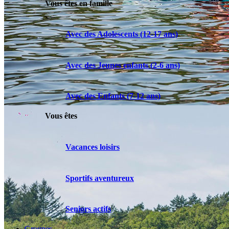
Vous êtes en famille
Avec des Adolescents (12-17 ans)
Avec des Jeunes enfants (2-6 ans)
Avec des Enfants (7-12 ans)
Vous êtes
Vacances loisirs
Sportifs aventureux
Seniors actifs
Groupes