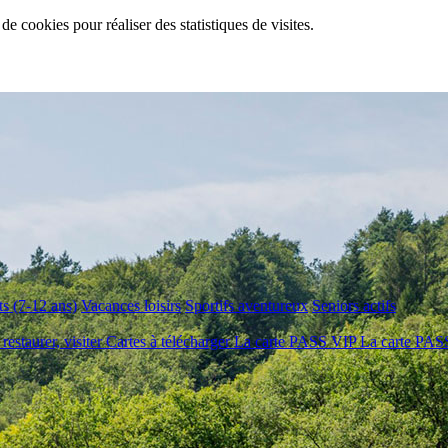
de cookies pour réaliser des statistiques de visites.
s (7-12 ans)
Vacances loisirs
Sportifs aventureux
Seniors actifs
 restaurer, visiter
Cartes à télécharger
La carte PASS VIP
La carte PA