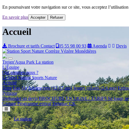
En poursuivant votre navigation sur ce site, vous acceptez l’utilisation 
En savoir plus
Accepter
Refuser
Accueil
Brochure et tarifs
Contact
05 55 98 00 93
Agenda
Devis
Treign'Aqua Park
La station
L’Équipe
Qui sommes-nous ?
Le label Station Sports Nature
Activité
Terre
Eau
Air
Adolescents (12-17 ans)
Jeunes enfants (2-6 ans)
Enfant
Pratique
Demander un devis
BROCHURE EN LIGNE / TARIFS
Se loger, se
Groupe
Programme estival
Treignac CK
La station