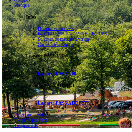
Pratique
Infos
Demander un devis
BROCHURE EN LIGNE / TARIFS
Se loger, se restaurer, visiter
Cartes à télécharger
La carte PASS VIP
La carte PASS VIP
La carte PASS ADDICT
La carte PASS ADDICT
Programme estival
Treign'Aqua Park
Treignac CK