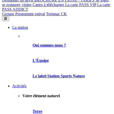
Demander un devis
BROCHURE EN LIGNE / TARIFS
Se loger,
se restaurer, visiter
Cartes à télécharger
La carte PASS VIP
La carte
PASS ADDICT
Groupe
Programme estival
Treignac CK
La station
Qui sommes-nous ?
L’Équipe
Le label Station Sports Nature
Activités
Votre élément naturel
Terre