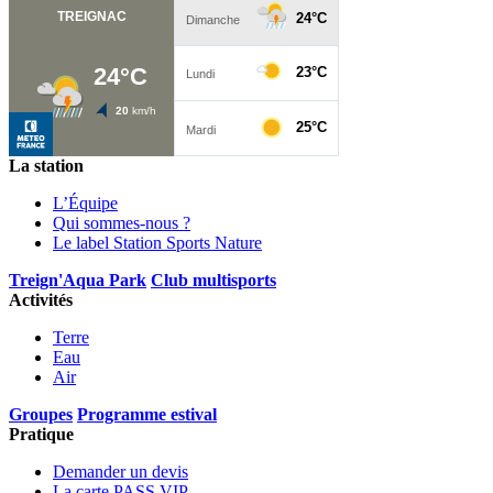
La station
L’Équipe
Qui sommes-nous ?
Le label Station Sports Nature
Treign'Aqua Park
Club multisports
Activités
Terre
Eau
Air
Groupes
Programme estival
Pratique
Demander un devis
La carte PASS VIP