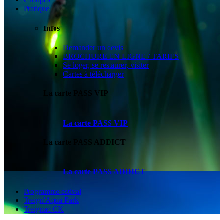
Pratique
Infos
Demander un devis
BROCHURE EN LIGNE / TARIFS
Se loger, se restaurer, visiter
Cartes à télécharger
La carte PASS VIP
La carte PASS VIP
La carte PASS ADDICT
La carte PASS ADDICT
Programme estival
Treign'Aqua Park
Treignac CK