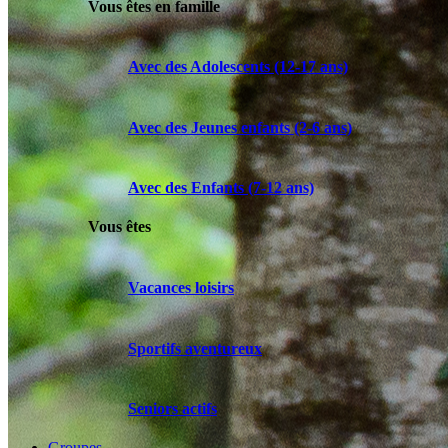
Vous êtes en famille
Avec des Adolescents (12-17 ans)
Avec des Jeunes enfants (2-6 ans)
Avec des Enfants (7-12 ans)
Vous êtes
Vacances loisirs
Sportifs aventureux
Seniors actifs
Groupes