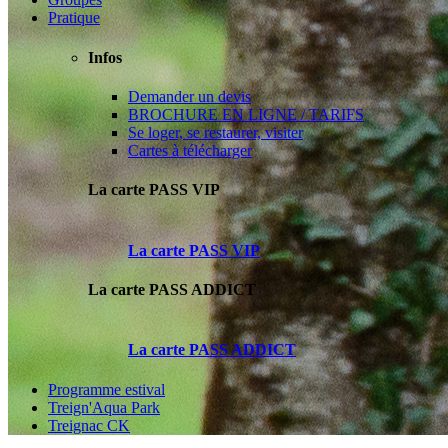
Pratique
Infos
Demander un devis
BROCHURE EN LIGNE / TARIFS
Se loger, se restaurer, visiter
Cartes à télécharger
La carte PASS VIP
La carte PASS VIP
La carte PASS ADDICT
La carte PASS ADDICT
Programme estival
Treign'Aqua Park
Treignac CK