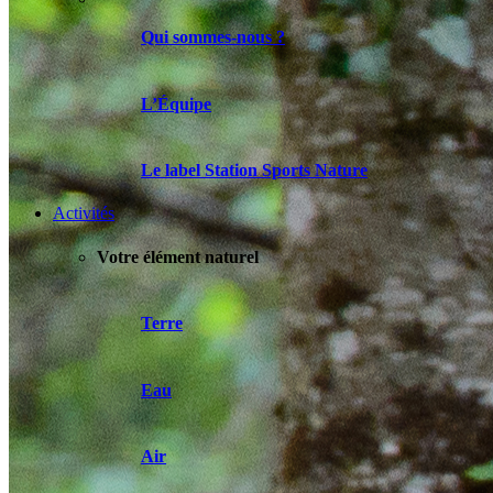
Qui sommes-nous ?
L’Équipe
Le label Station Sports Nature
Activités
Votre élément naturel
Terre
Eau
Air