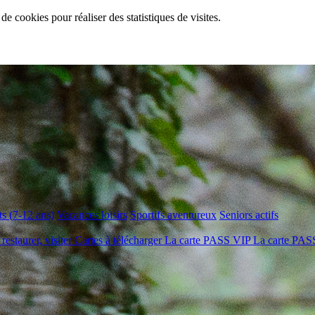
de cookies pour réaliser des statistiques de visites.
s (7-12 ans)
Vacances loisirs
Sportifs aventureux
Seniors actifs
 restaurer, visiter
Cartes à télécharger
La carte PASS VIP
La carte PA