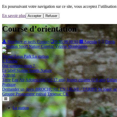
En poursuivant votre navigation sur ce site, vous acceptez l’utilisation 
En savoir plus
Accepter
Refuser
Course d’orientation
Brochure et tarifs
Contact
05 55 98 00 93
Agenda
Devis
Treign'Aqua Park
La station
L’Équipe
Qui sommes-nous ?
Le label Station Sports Nature
Activité
Terre
Eau
Air
Adolescents (12-17 ans)
Jeunes enfants (2-6 ans)
Enfant
Pratique
Demander un devis
BROCHURE EN LIGNE / TARIFS
Se loger, se
Groupe
Programme estival
Treignac CK
La station